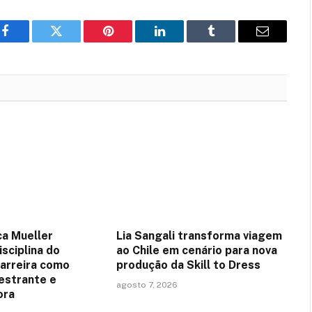
Facebook
Twitter
Pinterest
LinkedIn
Tumblr
Email
ca Mueller
Lia Sangali transforma viagem
sciplina do
ao Chile em cenário para nova
arreira como
produção da Skill to Dress
lestrante e
agosto 7, 2026
ora