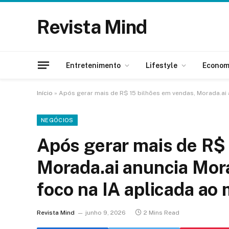
Revista Mind
Entretenimento
Lifestyle
Econom
Início
»
Após gerar mais de R$ 15 bilhões em vendas, Morada.ai
NEGÓCIOS
Após gerar mais de R$ 
Morada.ai anuncia Mo
foco na IA aplicada ao 
Revista Mind
junho 9, 2026
2 Mins Read